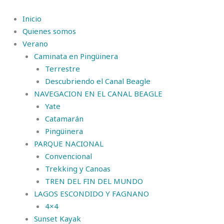
Ir
al
Inicio
contenido
Quienes somos
Verano
Caminata en Pingüinera
Terrestre
Descubriendo el Canal Beagle
NAVEGACION EN EL CANAL BEAGLE
Yate
Catamarán
Pingüinera
PARQUE NACIONAL
Convencional
Trekking y Canoas
TREN DEL FIN DEL MUNDO
LAGOS ESCONDIDO Y FAGNANO
4×4
Sunset Kayak