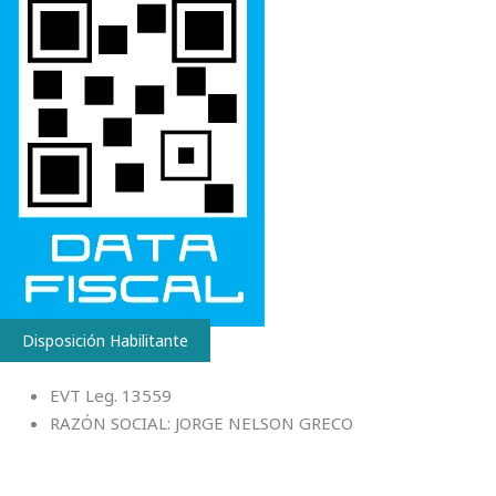
Disposición Habilitante
EVT Leg. 13559
RAZÓN SOCIAL: JORGE NELSON GRECO
Diseño página Web E-COMMERCE / CARRO DE COMPRAS– by